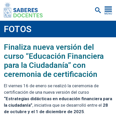
MENÚ
Cursos
FOTOS
Postítulos y diplomados
Finaliza nueva versión del
Asistencias educativas
curso “Educación Financiera
Investigación
para la Ciudadanía” con
Publicaciones
ceremonia de certificación
Quiénes somos
El viernes 16 de enero se realizó la ceremonia de
Inscripciones
certificación de una nueva versión del curso
“Estrategias didácticas en educación financiera para
Certificados digitales
la ciudadanía”
, iniciativa que se desarrolló entre el
28
de octubre y el 1 de diciembre de 2025
.
Aulas virtuales