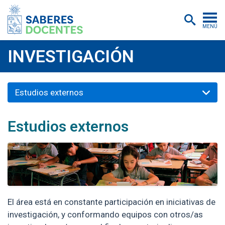
MENÚ
Cursos
INVESTIGACIÓN
Postítulos y diplomados
Estudios externos
Asistencias educativas
Investigación
Estudios externos
Publicaciones
Quiénes somos
Inscripciones
Certificados digitales
El área está en constante participación en iniciativas de
investigación, y conformando equipos con otros/as
Aulas virtuales