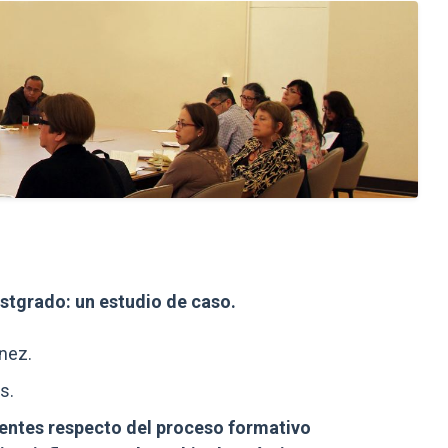
E
stgrado: un estudio de caso.
énez.
s.
centes respecto del proceso formativo