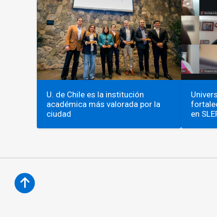
U. de Chile es la institución
Univers
académica más valorada por la
fortale
ciudad
en SLE