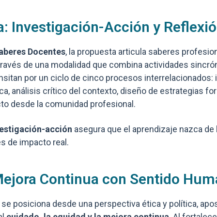
: Investigación-Acción y Reflexió
aberes Docentes
, la propuesta articula saberes profesio
 través de una modalidad que combina actividades sincrón
ansitan por un ciclo de cinco procesos interrelacionados: 
a, análisis crítico del contexto, diseño de estrategias fo
to desde la comunidad profesional.
vestigación-acción
asegura que el aprendizaje nazca de l
s de impacto real.
Mejora Continua con Sentido Hu
 se posiciona desde una perspectiva ética y política, ap
al
cuidado, la equidad y la mejora continua
. Al fortale