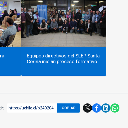
ra
Equipos directivos del SLEP Santa
Corina inician proceso formativo
ir:
https://uchile.cl/p240204
COPIAR