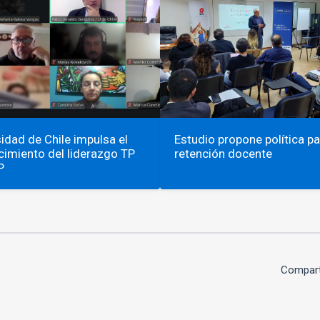
idad de Chile impulsa el
Estudio propone política pa
cimiento del liderazgo TP
retención docente
P
Compart