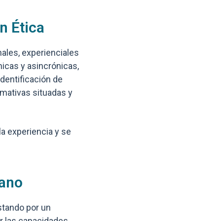
n Ética
nales, experienciales
icas y asincrónicas,
identificación de
rmativas situadas y
a experiencia y se
mano
ostando por un
cer las capacidades