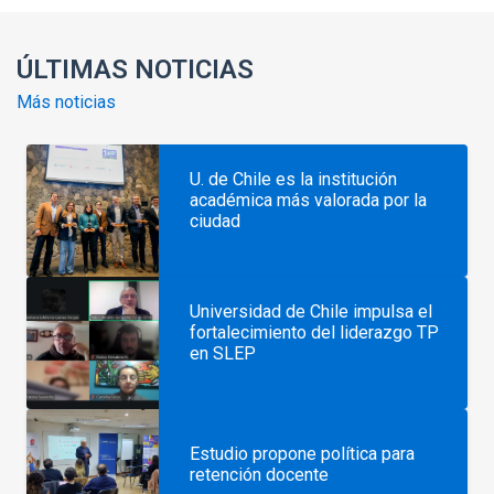
ÚLTIMAS NOTICIAS
Más noticias
U. de Chile es la institución
académica más valorada por la
ciudad
Universidad de Chile impulsa el
fortalecimiento del liderazgo TP
en SLEP
Estudio propone política para
retención docente