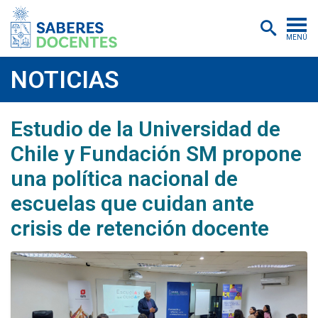
MENÚ
Cursos
NOTICIAS
Postítulos y diplomados
Estudio de la Universidad de
Asistencias educativas
Chile y Fundación SM propone
Investigación
una política nacional de
Publicaciones
escuelas que cuidan ante
Quiénes somos
crisis de retención docente
Inscripciones
Certificados digitales
Aulas virtuales