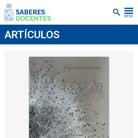
MENÚ
Cursos
ARTÍCULOS
Postítulos y diplomados
Asistencias educativas
Investigación
Publicaciones
Quiénes somos
Inscripciones
Certificados digitales
Aulas virtuales