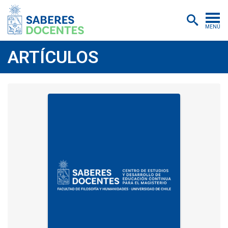
MENÚ
Cursos
ARTÍCULOS
Postítulos y diplomados
Asistencias educativas
Investigación
Publicaciones
Quiénes somos
Inscripciones
Certificados digitales
Aulas virtuales