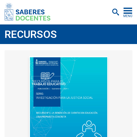
MENÚ
Cursos
RECURSOS
Postítulos y diplomados
Asistencias educativas
Investigación
Publicaciones
Quiénes somos
Inscripciones
Certificados digitales
Aulas virtuales