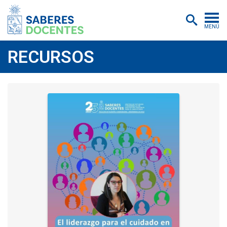
MENÚ
Cursos
RECURSOS
Postítulos y diplomados
Asistencias educativas
Investigación
Publicaciones
Quiénes somos
Inscripciones
Certificados digitales
Aulas virtuales