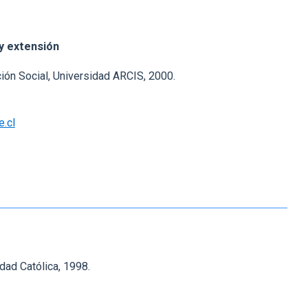
E
y extensión
ión Social, Universidad ARCIS, 2000.
.cl
idad Católica, 1998.