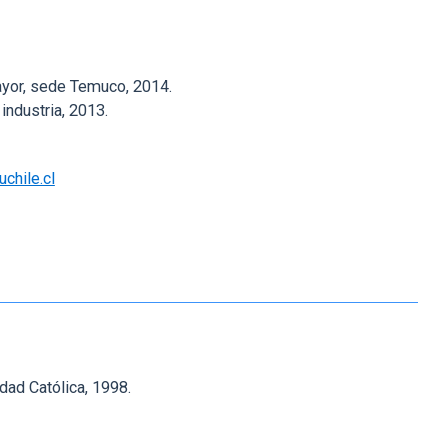
E
ayor, sede Temuco, 2014.
industria, 2013.
chile.cl
idad Católica, 1998.