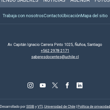
IENDO SABERES
NOTICIAS
AGENDA
FOTOS
Trabaja con nosotros
Contacto
Ubicación
Mapa del sitio
Av. Capitán Ignacio Carrera Pinto 1025, Ñuñoa, Santiago
+562 2978 2171
saberesdocentes@uchile.cl
Desarrollado por
SISIB
y
VTI
,
Universidad de Chile
|
Política de privacida