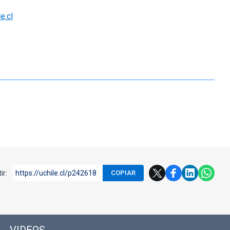
e.cl
ir:
https://uchile.cl/p242618
COPIAR