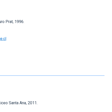
E
uro Prat, 1996.
e.cl
iceo Santa Ana, 2011.