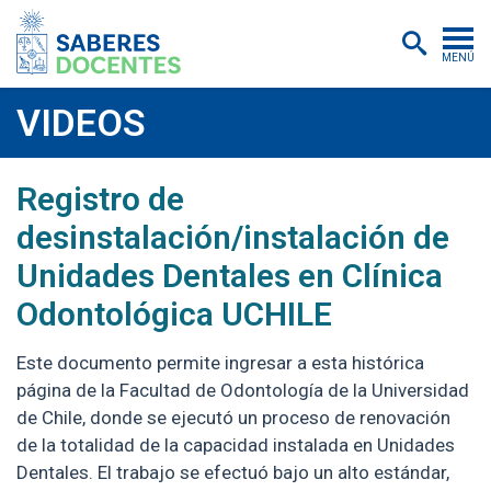
MENÚ
Cursos
VIDEOS
Postítulos y diplomados
2026-03-24
https://youtu.be/e3ocD32d0eE
Registro de
Asistencias educativas
desinstalación/instalación de
Investigación
Unidades Dentales en Clínica
Publicaciones
Odontológica UCHILE
Quiénes somos
Este documento permite ingresar a esta histórica
Inscripciones
página de la Facultad de Odontología de la Universidad
de Chile, donde se ejecutó un proceso de renovación
Certificados digitales
de la totalidad de la capacidad instalada en Unidades
Dentales. El trabajo se efectuó bajo un alto estándar,
Aulas virtuales