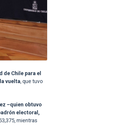
Enlaces y documentos de int
 de Chile para el
a vuelta
, que tuvo
ez –quien obtuvo
padrón electoral,
53,375, mientras