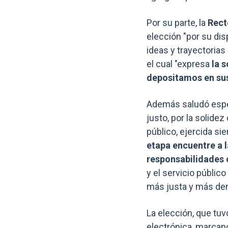
Por su parte, la
Rect
elección "por su dis
ideas y trayectorias
el cual "expresa
la s
depositamos en sus
Además saludó espec
justo, por la solide
público, ejercida si
etapa encuentre a l
responsabilidades c
y el servicio públi
más justa y más dem
La elección, que tu
electrónica, marcand