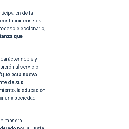
ticiparon de la
 contribuir con sus
proceso eleccionario,
fianza que
carácter noble y
sición al servicio
"Que esta nueva
nte de sus
miento, la educación
uir una sociedad
 de manera
iderado por la
Junta