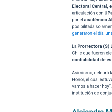
Electoral Central, 
articulación con
UPa
por el
académico Al
posibilitada solamen
generaron el día lune
La
Prorrectora (S)
Chile que fueron el
confiabilidad de es
Asimismo, celebró la
Honor, el cual estuv
vamos a hacer hoy”. 
institución de conju
Alejandra M