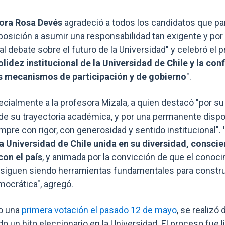
ora Rosa Devés
agradeció a todos los candidatos que par
posición a asumir una responsabilidad tan exigente y por
 al debate sobre el futuro de la Universidad" y celebró el 
olidez institucional de la Universidad de Chile y la con
 mecanismos de participación y de gobierno
".
ialmente a la profesora Mizala, a quien destacó "por su 
z de su trayectoria académica, y por una permanente dispo
empre con rigor, con generosidad y sentido institucional".
a Universidad de Chile unida en su diversidad, conscie
on el país
, y animada por la convicción de que el conoci
co siguen siendo herramientas fundamentales para constr
ocrática", agregó.
vo una
primera votación el pasado 12 de mayo
, se realizó
o un hito eleccionario en la Universidad. El proceso fue l