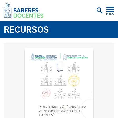
MENÚ
Cursos
RECURSOS
Postítulos y diplomados
Asistencias educativas
Investigación
Publicaciones
Quiénes somos
Inscripciones
Certificados digitales
Aulas virtuales