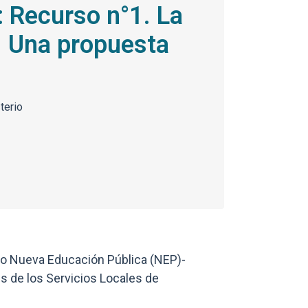
l: Recurso n°1. La
. Una propuesta
terio
Enlaces y docum
mo Nueva Educación Pública (NEP)-
és de los Servicios Locales de