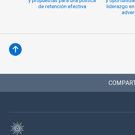
y propuestas para una política
y oportunida
de retención efectiva
liderazgo en
adver
COMPART