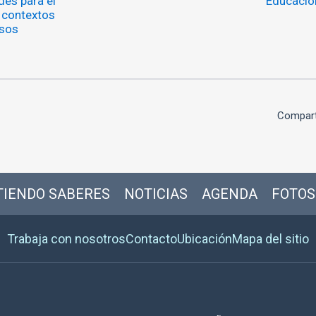
des para el
Educación
 contextos
sos
Compart
IENDO SABERES
NOTICIAS
AGENDA
FOTOS
Trabaja con nosotros
Contacto
Ubicación
Mapa del sitio