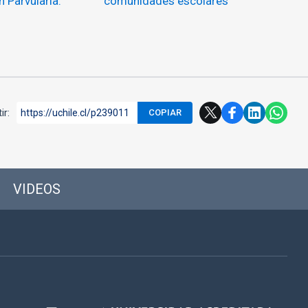
 Parvularia.
comunidades escolares
ir:
https://uchile.cl/p239011
COPIAR
VIDEOS