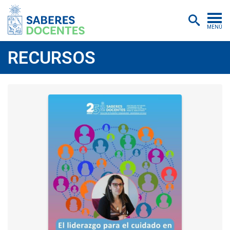
MENÚ
Cursos
RECURSOS
Postítulos y diplomados
Asistencias educativas
Investigación
Publicaciones
Quiénes somos
Inscripciones
Certificados digitales
Aulas virtuales