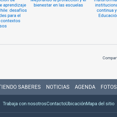
 aprendizaje
bienestar en las escuelas
institucion
hile: desafíos
continua y
des para el
Educación
 contextos
sos
Compart
IENDO SABERES
NOTICIAS
AGENDA
FOTOS
Trabaja con nosotros
Contacto
Ubicación
Mapa del sitio