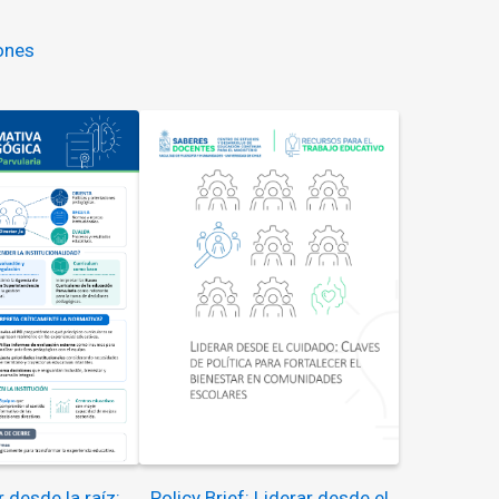
ones
 desde la raíz:
Policy Brief: Liderar desde el