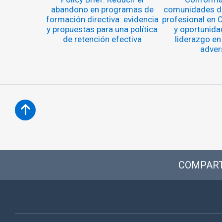
abandono en programas de
comunidades de
formación directiva: evidencia
profesional en C
y propuestas para una política
y oportunida
de retención efectiva
liderazgo en
adver
COMPART