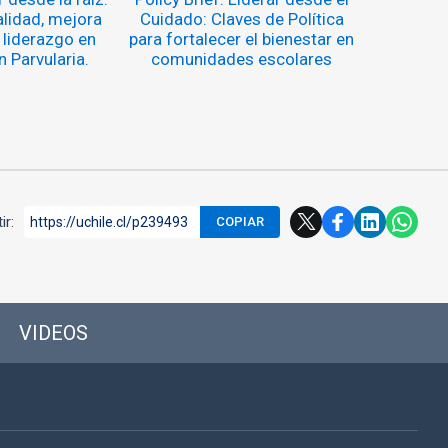
alidad, mejora
Cuidado: Claves de Política
 liderazgo en
para fortalecer el bienestar en
 Parvularia.
comunidades escolares
ir:
https://uchile.cl/p239493
COPIAR
VIDEOS