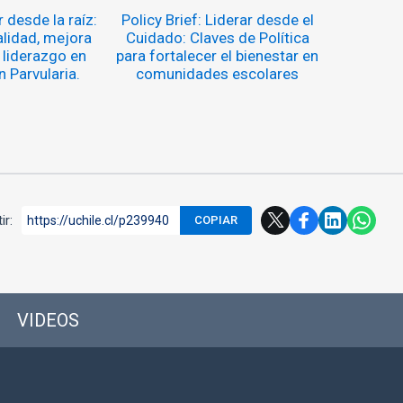
 desde la raíz:
Policy Brief: Liderar desde el
alidad, mejora
Cuidado: Claves de Política
 liderazgo en
para fortalecer el bienestar en
 Parvularia.
comunidades escolares
ir:
https://uchile.cl/p239940
COPIAR
VIDEOS