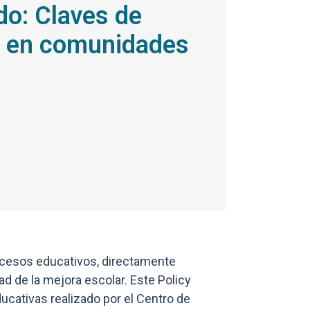
ado: Claves de
ar en comunidades
Enlaces y docum
rocesos educativos, directamente
dad de la mejora escolar. Este Policy
cativas realizado por el Centro de