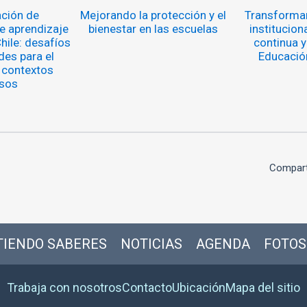
ción de
Mejorando la protección y el
Transformar
 aprendizaje
bienestar en las escuelas
institucion
hile: desafíos
continua y
des para el
Educación
 contextos
sos
Compart
IENDO SABERES
NOTICIAS
AGENDA
FOTOS
Trabaja con nosotros
Contacto
Ubicación
Mapa del sitio