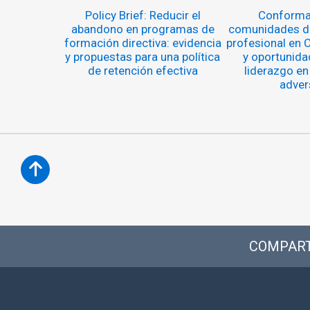
Policy Brief: Reducir el
Conforma
abandono en programas de
comunidades de
formación directiva: evidencia
profesional en C
y propuestas para una política
y oportunida
de retención efectiva
liderazgo en
adver
COMPART