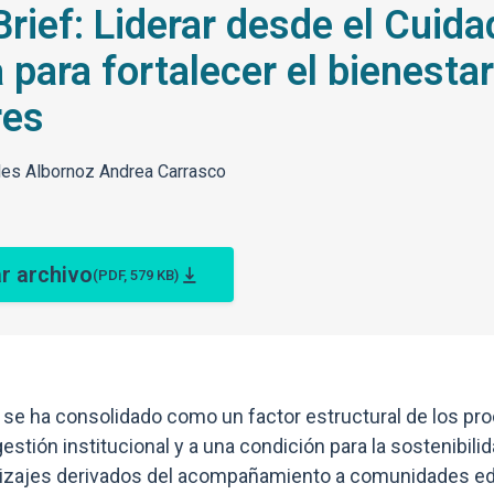
Brief: Liderar desde el Cuid
a para fortalecer el bienest
res
les Albornoz Andrea Carrasco
r archivo
(PDF, 579 KB)
o se ha consolidado como un factor estructural de los p
 gestión institucional y a una condición para la sostenibili
dizajes derivados del acompañamiento a comunidades edu