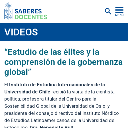
MENÚ
Cursos
VIDEOS
Postítulos y diplomados
2025-10-09
https://youtu.be/r5cWlDYFA3k
“Estudio de las élites y la
Asistencias educativas
comprensión de la gobernanza
Investigación
global”
Publicaciones
El
Instituto de Estudios Internacionales de la
Quiénes somos
Universidad de Chile
recibió la visita de la cientista
política; profesora titular del Centro para la
Inscripciones
Sostenibilidad Global de la Universidad de Oslo, y
Certificados digitales
presidenta del consejo directivo del Instituto Nórdico
de Estudios Latinoamericanos de la Universidad de
Aulas virtuales
Estocolmo,
Dra. Benedicte Bull.