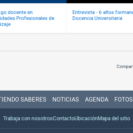
zgo docente en
Entrevista - 6 años forman
dades Profesionales de
Docencia Universitaria
izaje
Compart
IENDO SABERES
NOTICIAS
AGENDA
FOTOS
Trabaja con nosotros
Contacto
Ubicación
Mapa del sitio