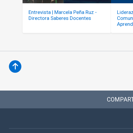
Entrevista | Marcela Peña Ruz -
Lidera
Directora Saberes Docentes
Comuni
Aprend
COMPART