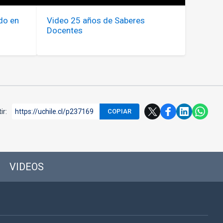
do en
Video 25 años de Saberes
Docentes
ir:
https://uchile.cl/p237169
COPIAR
VIDEOS