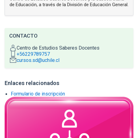
de Educación, a través de la División de Educación General.
CONTACTO
Centro de Estudios Saberes Docentes
+56229789757
cursos.sd@uchile.cl
Enlaces relacionados
Accesos directos
Enlaces y documentos de interes
Formulario de inscripción