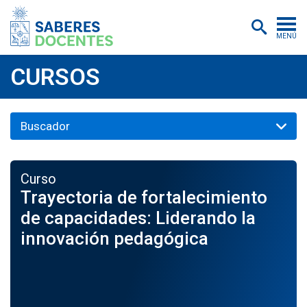
MENÚ
Cursos
CURSOS
Postítulos y diplomados
Asistencias educativas
Investigación
Curso
Publicaciones
Trayectoria de fortalecimiento
Quiénes somos
de capacidades: Liderando la
innovación pedagógica
Inscripciones
Certificados digitales
Aulas virtuales