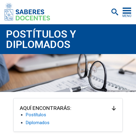
MENÚ
Cursos
POSTÍTULOS Y
DIPLOMADOS
Postítulos y diplomados
Asistencias educativas
Investigación
Publicaciones
Quiénes somos
Inscripciones
AQUÍ ENCONTRARÁS:
Postítulos
Certificados digitales
Diplomados
Aulas virtuales