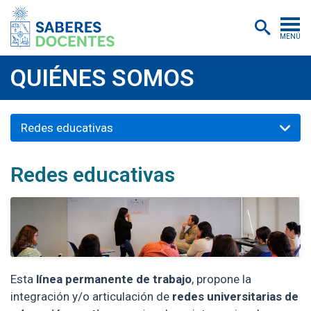
MENÚ
Cursos
QUIÉNES SOMOS
Postítulos y diplomados
Redes educativas
Asistencias educativas
Investigación
Redes educativas
Publicaciones
Quiénes somos
Inscripciones
Certificados digitales
Esta
línea permanente de trabajo
, propone la
integración y/o articulación de
redes universitarias de
Aulas virtuales