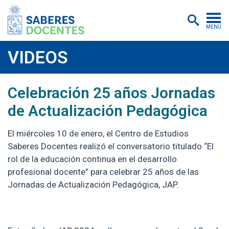
MENÚ
Cursos
VIDEOS
Postítulos y diplomados
2024-01-31
https://youtu.be/ZHU25Ofly-o
Celebración 25 años Jornadas
Asistencias educativas
de Actualización Pedagógica
Investigación
El miércoles 10 de enero, el Centro de Estudios
Publicaciones
Saberes Docentes realizó el conversatorio titulado “El
Quiénes somos
rol de la educación continua en el desarrollo
profesional docente” para celebrar 25 años de las
Inscripciones
Jornadas de Actualización Pedagógica, JAP.
Certificados digitales
Aulas virtuales