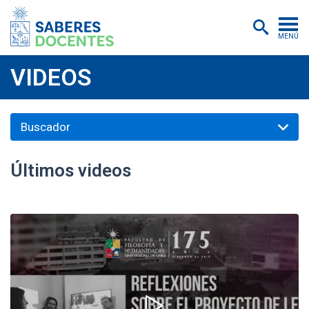
MENÚ
Cursos
VIDEOS
Postítulos y diplomados
Asistencias educativas
Investigación
Últimos videos
Publicaciones
Quiénes somos
Inscripciones
Certificados digitales
Aulas virtuales