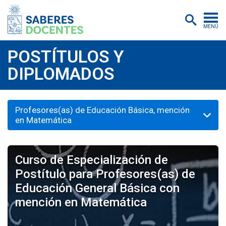
MENÚ
Cursos
POSTÍTULOS Y
DIPLOMADOS
Postítulos y diplomados
Asistencias educativas
Profesores(as) de Educación Básica, mención
Investigación
en Matemática
Publicaciones
Quiénes somos
Curso de Especialización de
Postítulo para Profesores(as) de
Inscripciones
Educación General Básica con
Certificados digitales
mención en Matemática
Aulas virtuales