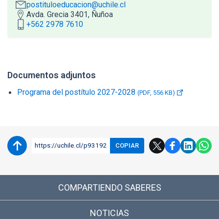
postituloeducacion@uchile.cl
Avda. Grecia 3401, Ñuñoa
+562 2978 7610
Accesos directos
Enlaces y documentos de interés
Documentos adjuntos
Programa del postítulo 2027-2028
(PDF, 556 KB)
https://uchile.cl/p93192
COPIAR
COMPARTIENDO SABERES
NOTICIAS