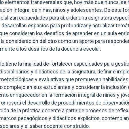
o elementos transversales que, hoy más que nunca, se 
ción integral de niñas, niños y adolescentes. De esta for
cializan capacidades para abordar una asignatura específ
e desarrollan espacios para profundizar y actualizar temá
que consideran los desafíos de aprender en un aula enriq
y la consideración del otro como un aporte para responde
mente a los desafíos de la docencia escolar.
lo tiene la finalidad de fortalecer capacidades para gesti
isciplinarios y didácticos de la asignatura, definir e imp
 metodológicas y evaluativas que promueven habilidades
 complejo en sus estudiantes y considerar la inclusión 
to enriquecedor en la formación integral de niñes y jóv
 promoverá el desarrollo de procedimientos de observació
ión de la práctica docente a partir de procesos de reflexi
marcos pedagógicos y didácticos explícitos, contemplan
scolares y el saber docente construido.