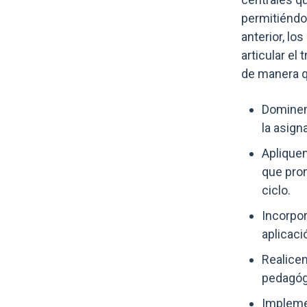
permitiéndol
anterior, lo
articular el
de manera q
Dominen 
la asign
Apliquen
que pro
ciclo.
Incorpor
aplicaci
Realicen
pedagógi
Impleme