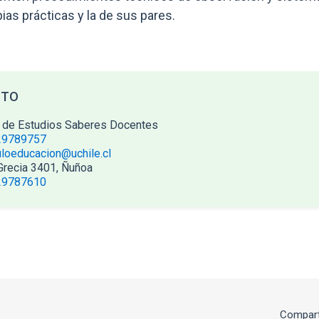
ias prácticas y la de sus pares.
CTO
 de Estudios Saberes Docentes
29789757
uloeducacion@uchile.cl
Grecia 3401, Ñuñoa
29787610
Compart