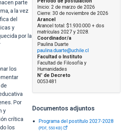
Periodo de postulación
hacen parte
Inicio: 2 de marzo de 2026
ma, a la vez
Cierre: 30 de noviembre de 2026
ica del
Arancel
Arancel total: $1.930.000 + dos
ticas y
matrículas 2027 y 2028.
uecida por la
Coordinador/a
r
Paulina Duarte
paulina.duarte@uchile.cl
Facultad o Instituto
Facultad de Filosofía y
onar los
Humanidades
N° de Decreto
lementar
0053481
 de
educativa
enes. Por
Documentos adjuntos
Enlaces y documentos de interés
n y
ón crítica
Programa del postítulo 2027-2028
do los
(PDF, 550 KB)