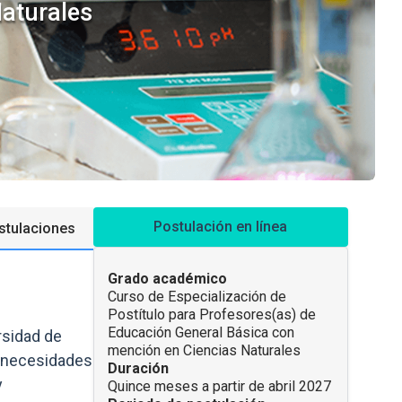
aturales
Accesos directos
Postulación en línea
stulaciones
INFORMACIÓN DEL PROGRAMA
Grado académico
Curso de Especialización de
Postítulo para Profesores(as) de
Educación General Básica con
rsidad de
mención en Ciencias Naturales
s necesidades
Duración
y
Quince meses a partir de abril 2027