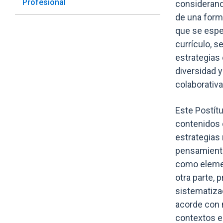
Profesional
considerand
de una forma
que se espe
currículo, s
estrategias 
diversidad 
colaborativa
Este Postítu
contenidos d
estrategias
pensamiento
como elemen
otra parte,
sistematizac
acorde con 
contextos e