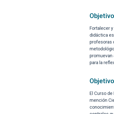
Objetiv
Fortalecer y
didáctica es
profesoras 
metodológic
promuevan a
para la refle
Objetivo
El Curso de
mención Cien
conocimient
centrales qu