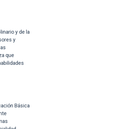
inario y de la
sores y
ias
za que
habilidades
cación Básica
nte
emas
ialidad,