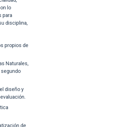
on lo
s para
u disciplina,
os propios de
as Naturales,
l segundo
el diseño y
 evaluación.
tica
tización de