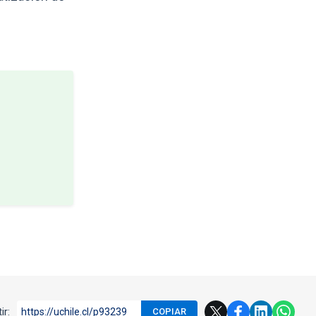
ir:
https://uchile.cl/p93239
COPIAR