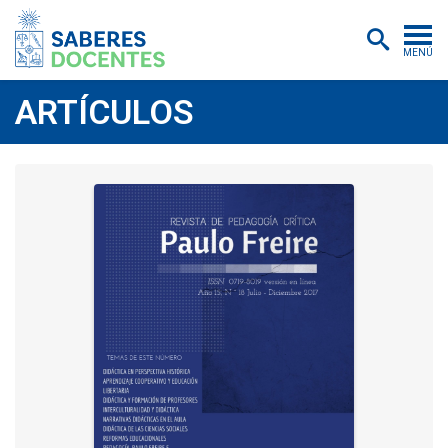
MENÚ
Cursos
ARTÍCULOS
Postítulos y diplomados
Asistencias educativas
Investigación
Publicaciones
Quiénes somos
Inscripciones
Certificados digitales
Aulas virtuales