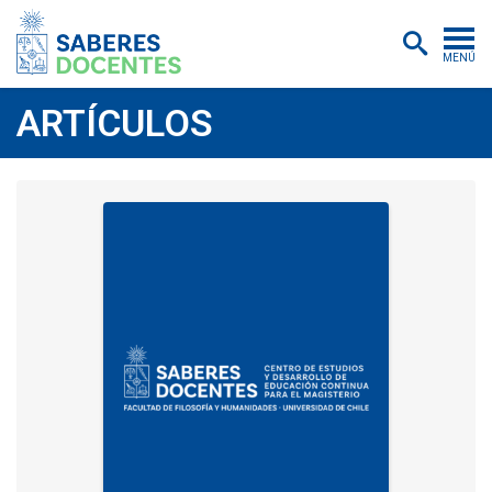
MENÚ
Cursos
ARTÍCULOS
Postítulos y diplomados
Asistencias educativas
Investigación
Publicaciones
Quiénes somos
Inscripciones
Certificados digitales
Aulas virtuales