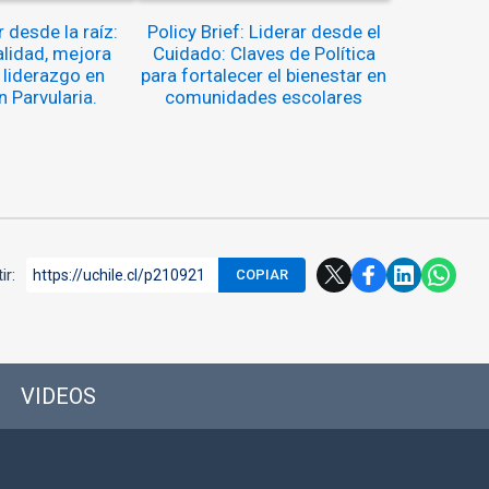
 desde la raíz:
Policy Brief: Liderar desde el
alidad, mejora
Cuidado: Claves de Política
 liderazgo en
para fortalecer el bienestar en
 Parvularia.
comunidades escolares
ir:
https://uchile.cl/p210921
COPIAR
VIDEOS