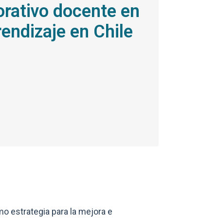
orativo docente en
ndizaje en Chile
Enlaces y docum
o estrategia para la mejora e