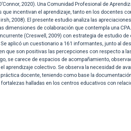
O’Connor, 2020). Una Comunidad Profesional de Aprendiza
as que incentivan el aprendizaje, tanto en los docentes c
 Hirsh, 2008). El presente estudio analiza las apreciacione
las dimensiones de colaboración que contempla una CPA.
currente (Creswell, 2009) con estrategia de estudio de 
Se aplicó un cuestionario a 161 informantes, junto al de
en que son positivas las percepciones con respecto a las
rgo, se carece de espacios de acompañamiento, observac
el aprendizaje colectivo. Se observa la necesidad de av
a práctica docente, teniendo como base la documentació
 fortalezas halladas en los centros educativos con relaci