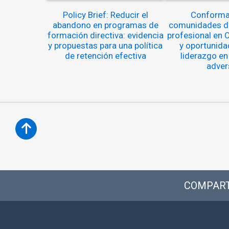
Policy Brief: Reducir el
Conforma
abandono en programas de
comunidades de
formación directiva: evidencia
profesional en C
y propuestas para una política
y oportunida
de retención efectiva
liderazgo en
adver
COMPART