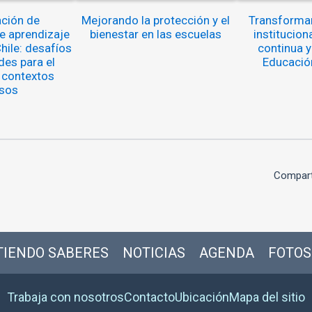
ción de
Mejorando la protección y el
Transformar
 aprendizaje
bienestar en las escuelas
institucion
hile: desafíos
continua y
des para el
Educación
 contextos
sos
Compart
IENDO SABERES
NOTICIAS
AGENDA
FOTOS
Trabaja con nosotros
Contacto
Ubicación
Mapa del sitio