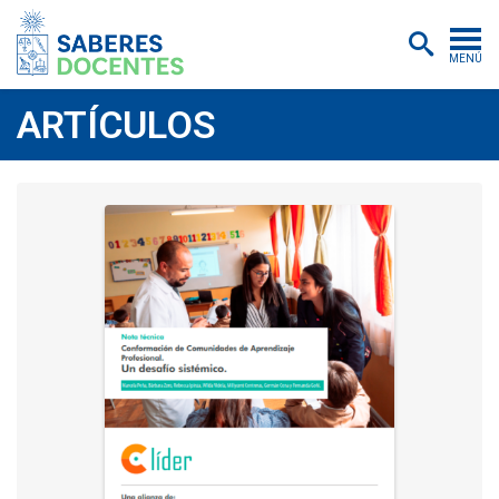
MENÚ
Cursos
ARTÍCULOS
Postítulos y diplomados
Asistencias educativas
Investigación
Publicaciones
Quiénes somos
Inscripciones
Certificados digitales
Aulas virtuales