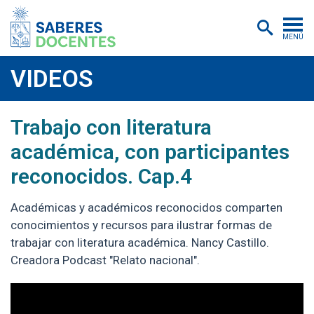
MENÚ
Cursos
VIDEOS
Postítulos y diplomados
2022-10-17
https://youtu.be/Jek5rJpLIws
Trabajo con literatura
Asistencias educativas
académica, con participantes
Investigación
reconocidos. Cap.4
Publicaciones
Académicas y académicos reconocidos comparten
Quiénes somos
conocimientos y recursos para ilustrar formas de
trabajar con literatura académica. Nancy Castillo.
Inscripciones
Creadora Podcast "Relato nacional".
Certificados digitales
Aulas virtuales