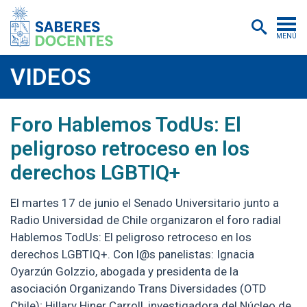
MENÚ
Cursos
VIDEOS
Postítulos y diplomados
2025-06-18
https://www.youtube.com/watch?v=ArPIz
Foro Hablemos TodUs: El
Asistencias educativas
peligroso retroceso en los
Investigación
derechos LGBTIQ+
Publicaciones
El martes 17 de junio el Senado Universitario junto a
Quiénes somos
Radio Universidad de Chile organizaron el foro radial
Hablemos TodUs: El peligroso retroceso en los
Inscripciones
derechos LGBTIQ+. Con l@s panelistas: Ignacia
Certificados digitales
Oyarzún Golzzio, abogada y presidenta de la
asociación Organizando Trans Diversidades (OTD
Aulas virtuales
Chile); Hillary Hiner Carroll, investigadora del Núcleo de