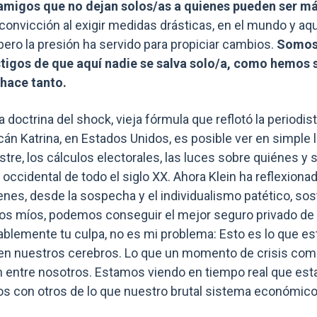
o amigos que no dejan solos/as a quienes pueden ser 
convicción al exigir medidas drásticas, en el mundo y aqu
 pero la presión ha servido para propiciar cambios.
Somos 
tigos de que aquí nadie se salva solo/a, como hemos 
 hace tanto.
a doctrina del shock, vieja fórmula que reflotó la periodis
cán Katrina, en Estados Unidos, es posible ver en simple 
tre, los cálculos electorales, las luces sobre quiénes y 
occidental de todo el siglo XX. Ahora Klein ha reflexionad
enes, desde la sospecha y el individualismo patético, so
los míos, podemos conseguir el mejor seguro privado de s
bablemente tu culpa, no es mi problema: Esto es lo que e
en nuestros cerebros. Lo que un momento de crisis como
ón entre nosotros. Estamos viendo en tiempo real que 
s con otros de lo que nuestro brutal sistema económico