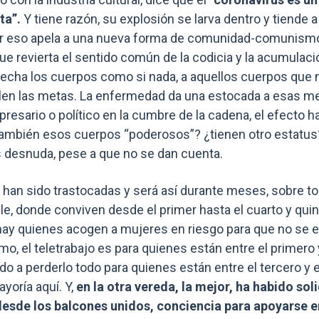
ta”.
Y tiene razón, su explosión se larva dentro y tiende a
 eso apela a una nueva forma de comunidad-comunism
 revierta el sentido común de la codicia y la acumulació
echa los cuerpos como si nada, a aquellos cuerpos que
len las metas. La enfermedad da una estocada a esas m
resario o político en la cumbre de la cadena, el efecto h
mbién esos cuerpos “poderosos”? ¿tienen otro estatus? 
os desnuda, pese a que no se dan cuenta.
s han sido trastocadas y será así durante meses, sobre 
le, donde conviven desde el primer hasta el cuarto y qui
 hay quienes acogen a mujeres en riesgo para que no se e
, el teletrabajo es para quienes están entre el primero 
do a perderlo todo para quienes están entre el tercero y el
ayoría aquí. Y,
en la otra vereda, la mejor, ha habido so
esde los balcones unidos, conciencia para apoyarse e