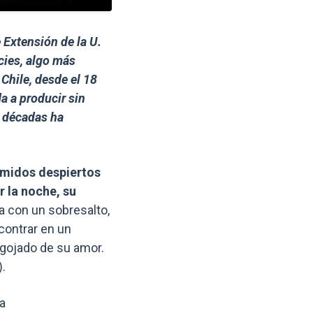
Enlaces y documentos de int
 Extensión de la U.
cies, algo más
 Chile, desde el 18
a a producir sin
r décadas ha
rmidos despiertos
 la noche, su
a con un sobresalto,
contrar en un
ngojado de su amor.
).
la