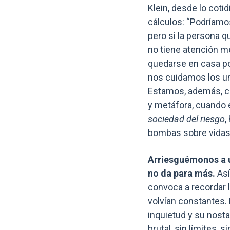
Klein, desde lo coti
cálculos: “Podríam
pero si la persona 
no tiene atención m
quedarse en casa po
nos cuidamos los un
Estamos, además, co
y metáfora, cuando
sociedad del riesgo
,
bombas sobre vidas
Arriesguémonos a un
no da para más.
Así
convoca a recordar l
volvían constantes. 
inquietud y su nosta
brutal, sin límites,