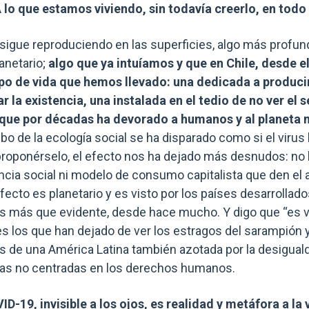
 lo que estamos viviendo, sin todavía creerlo, en todo
 sigue reproduciendo en las superficies, algo más profun
lanetario;
algo que ya intuíamos y que en Chile, desde e
ipo de vida que hemos llevado: una dedicada a produci
 la existencia, una instalada en el tedio de no ver el 
que por décadas ha devorado a humanos y al planeta
o de la ecología social se ha disparado como si el virus
 proponérselo, el efecto nos ha dejado más desnudos: no 
cia social ni modelo de consumo capitalista que den el a
fecto es planetario y es visto por los países desarrollados
es más que evidente, desde hace mucho. Y digo que “es v
 los que han dejado de ver los estragos del sarampión y 
 de una América Latina también azotada por la desigualda
ticas no centradas en los derechos humanos.
ID-19, invisible a los ojos, es realidad y metáfora a la 