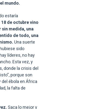
 el mundo.
do estaría
l 18 de octubre vino
r sin medida, una
sentido de todo, una
 mismo.
Una suerte
 hubiese sido
hay líderes, no hay
ncho. Esta vez, y
, donde la crisis del
isto”, porque son
del ébola en África
d, la falta de
vez.
Saca lo mejor y