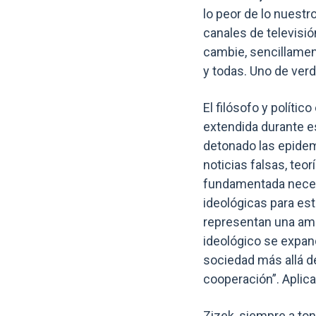
lo peor de lo nuestro
canales de televisi
cambie, sencillament
y todas. Uno de verd
El filósofo y polític
extendida durante es
detonado las epidem
noticias falsas, teo
fundamentada neces
ideológicas para es
representan una ame
ideológico se expand
sociedad más allá de
cooperación”. Aplica
Zizek, siempre a tono