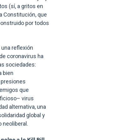
os (sí, a gritos en
a Constitución, que
construido por todos
una reflexión
 de coronavirus ha
as sociedades:
a bien
 presiones
enemigos que
ficioso– virus
dad alternativa, una
lidaridad global y
 neoliberal.
olpe a lo Kill Bill