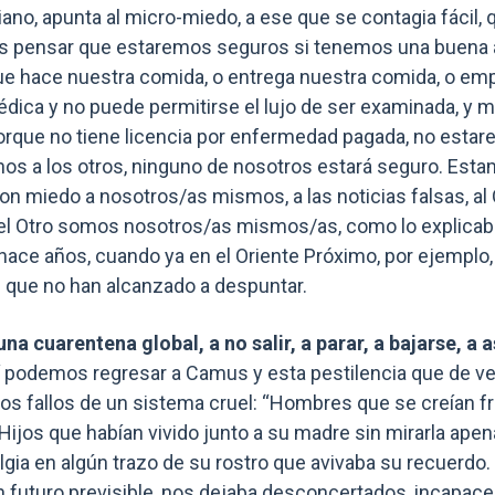
diano, apunta al micro-miedo, a ese que se contagia fácil
os pensar que estaremos seguros si tenemos una buena 
que hace nuestra comida, o entrega nuestra comida, o em
édica y no puede permitirse el lujo de ser examinada, 
rque no tiene licencia por enfermedad pagada, no estar
os a los otros, ninguno de nosotros estará seguro. Esta
n miedo a nosotros/as mismos, a las noticias falsas, al 
 el Otro somos nosotros/as mismos/as, como lo explica
 hace años, cuando ya en el Oriente Próximo, por ejemplo, 
 que no han alcanzado a despuntar.
a cuarentena global, a no salir, a parar, a bajarse, a 
 podemos regresar a Camus y esta pestilencia que de v
os fallos de un sistema cruel: “Hombres que se creían fr
Hijos que habían vivido junto a su madre sin mirarla apen
lgia en algún trazo de su rostro que avivaba su recuerdo
 sin futuro previsible, nos dejaba desconcertados, incapac