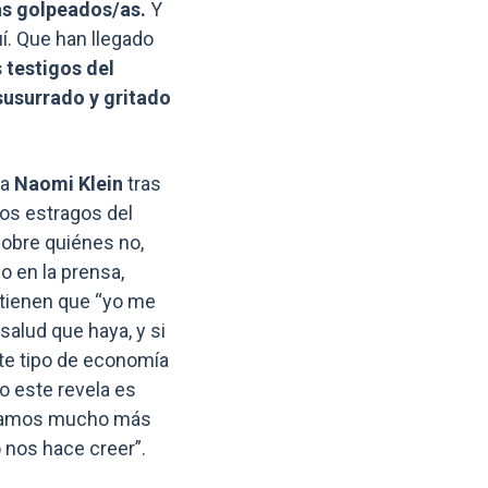
más golpeados/as.
Y
í. Que han llegado
testigos del
susurrado y gritado
ta
Naomi Klein
tras
los estragos del
sobre quiénes no,
o en la prensa,
stienen que “yo me
alud que haya, y si
ste tipo de economía
 este revela es
estamos mucho más
 nos hace creer”.