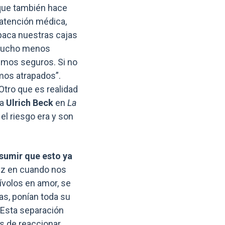
, que también hace
atención médica,
paca nuestras cajas
y mucho menos
emos seguros. Si no
mos atrapados”.
Otro que es realidad
ba
Ulrich Beck
en
La
el riesgo era y son
asumir que esto ya
ez en cuando nos
ívolos en amor, se
as, ponían toda su
. Esta separación
es de reaccionar