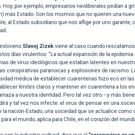
. Hoy, por ejemplo, empresarios neoliberales pedían a grit
ón) más Estado. Son los mismos que no quieren una nuev
e, al Estado subsidiario que nos aflige por uno garante, 
ad.
o esloveno
Slavoj Zizek
viene al caso cuando rescatamos 
tos días virulentos: “La actual expansión de la epidemia
ias de virus ideológicos que estaban latentes en nuestr
rías conspirativas paranoicas y explosiones de racismo. L
idad médica de establecer cuarentenas hizo eco en las
tablecer límites claros y mantener en cuarentena a los 
naza a nuestra identidad. Pero tal vez otro –y más bene
irá y tal vez nos infecte: el virus de pensar en una socie
 la nación-Estado, una sociedad que se actualice como so
 para el mundo, aplica para Chile, en el corazón del mundo
 con la industria cultural, dice que el
“coronavirus es un g