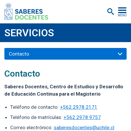
MENÚ
Cursos
SERVICIOS
Postítulos y diplomados
Contacto
Asistencias educativas
Investigación
Contacto
Publicaciones
Saberes Docentes, Centro de Estudios y Desarrollo
Quiénes somos
de Educación Continua para el Magisterio
Inscripciones
Teléfono de contacto:
+562 2978 2171
Certificados digitales
Teléfono de matrículas:
+562 2978 9757
Aulas virtuales
Correo electrónico:
saberesdocentes@uchile.cl