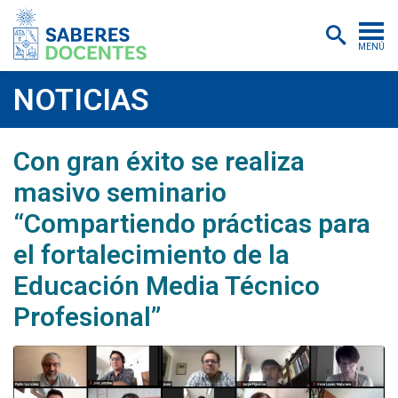
MENÚ
Cursos
NOTICIAS
Postítulos y diplomados
Con gran éxito se realiza
Asistencias educativas
masivo seminario
Investigación
“Compartiendo prácticas para
Publicaciones
el fortalecimiento de la
Quiénes somos
Educación Media Técnico
Profesional”
Inscripciones
Certificados digitales
Aulas virtuales