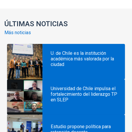
ÚLTIMAS NOTICIAS
Más noticias
U. de Chile es la institución
académica más valorada por la
ciudad
Universidad de Chile impulsa el
fortalecimiento del liderazgo TP
en SLEP
Estudio propone política para