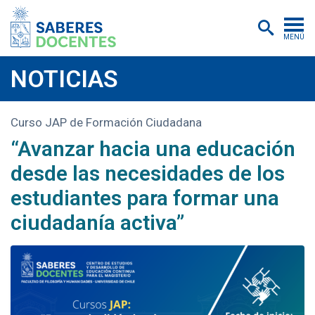
MENÚ
Cursos
NOTICIAS
Postítulos y diplomados
Curso JAP de Formación Ciudadana
Asistencias educativas
“Avanzar hacia una educación
Investigación
desde las necesidades de los
Publicaciones
estudiantes para formar una
ciudadanía activa”
Quiénes somos
Inscripciones
Certificados digitales
Aulas virtuales