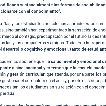
modificado sustancialmente las formas de sociabilida
acionarse con el conocimiento”.
ga, “las y los estudiantes no solo han asumido estos cam
as, sino también han experimentado la sensación de enc
: miedo al contagio, preocupación por el futuro, la cesantí
 con las y los compañeros y amigos. Todo esto
ha reperc
l desarrollo cognitivo y emocional, tanto de estudian
 académico sostiene que “
la salud mental y emocional 
pante a nivel nacional y creemos que la escuela puede
ón y gestión curricular
, que atienda, por una parte, los
estionar el curriculum en el aula y, por otro, las neces
e necesitan los estudiantes en su relación con el conocimi
 perdida”.
ón curricular de aprendizajes centrales con perspectiva 