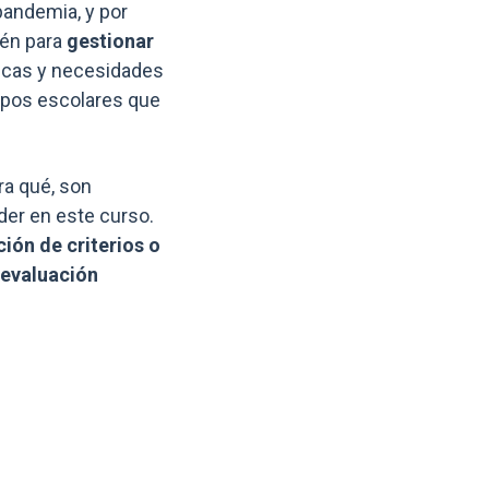
pandemia, y por
ién para
gestionar
ticas y necesidades
empos escolares que
ra qué, son
er en este curso.
ción de criterios o
 evaluación