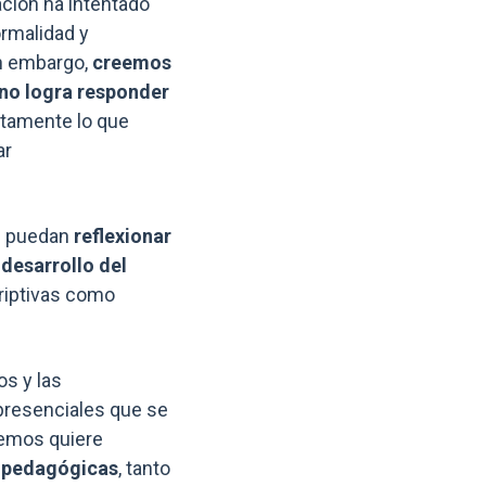
ación ha intentado
ormalidad y
in embargo,
creemos
 no logra responder
tamente lo que
ar
ue puedan
reflexionar
 desarrollo del
riptivas como
os y las
 presenciales que se
nemos quiere
 pedagógicas
, tanto