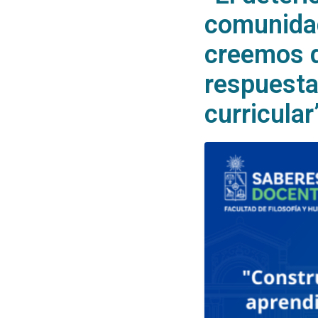
comunidad
creemos q
respuesta
curricular