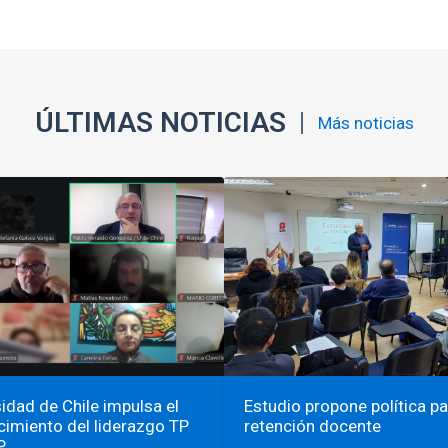
ÚLTIMAS NOTICIAS
Más noticias
idad de Chile impulsa el
Estudio propone política pa
cimiento del liderazgo TP
retención docente
P