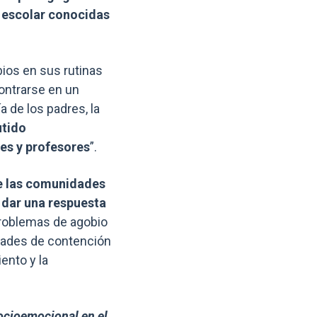
d escolar conocidas
bios en sus rutinas
ontrarse en un
a de los padres, la
utido
tes y profesores
”.
de las comunidades
 dar una respuesta
 problemas de agobio
idades de contención
ento y la
socioemocional en el