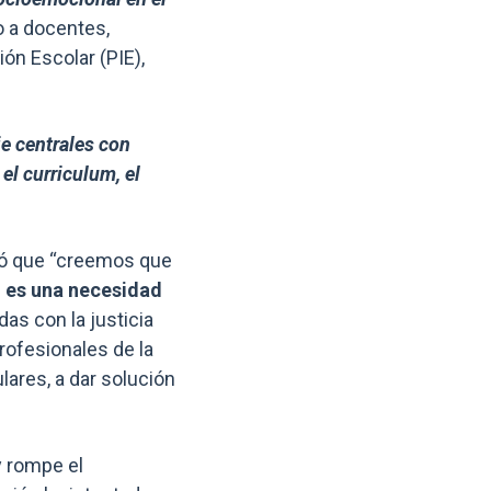
do a docentes,
ón Escolar (PIE),
je centrales con
 el curriculum, el
ntó que “creemos que
o es una necesidad
as con la justicia
rofesionales de la
ares, a dar solución
y rompe el