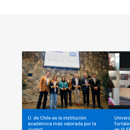
U. de Chile es la institución
Univers
académica más valorada por la
fortale
ciudad
en SLE