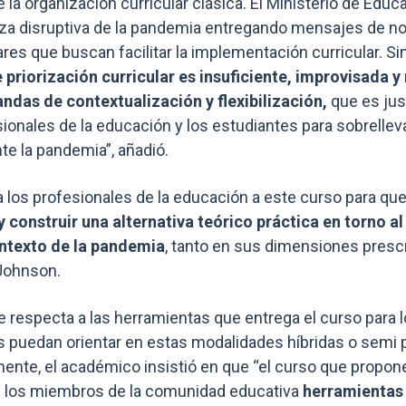
la organización curricular clásica. El Ministerio de Educ
erza disruptiva de la pandemia entregando mensajes de n
res que buscan facilitar la implementación curricular. S
 priorización curricular es insuficiente, improvisada y
ndas de contextualización y flexibilización,
que es jus
ionales de la educación y los estudiantes para sobrellev
e la pandemia”, añadió.
 a los profesionales de la educación a este curso para q
 construir una alternativa teórico práctica en torno al
ontexto de la pandemia
, tanto en sus dimensiones presc
 Johnson.
e respecta a las herramientas que entrega el curso para l
os puedan orientar en estas modalidades híbridas o semi
ente, el académico insistió en que “el curso que propo
s los miembros de la comunidad educativa
herramientas