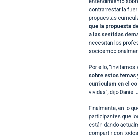
entendimiento sobre 
contrarrestar la fu
propuestas curricula
que la propuesta de
a las sentidas dema
necesitan los profes
socioemocionalment
Por ello, “invitamos
sobre estos temas y
curriculum en el c
vividas”, dijo Daniel
Finalmente, en lo qu
participantes que l
están dando actualm
compartir con todo