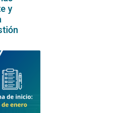
e y
a
stión