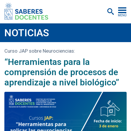
MENÚ
Cursos
NOTICIAS
Postítulos y diplomados
Curso JAP sobre Neurociencias:
Asistencias educativas
“Herramientas para la
Investigación
comprensión de procesos de
Publicaciones
aprendizaje a nivel biológico”
Quiénes somos
Inscripciones
Certificados digitales
Aulas virtuales