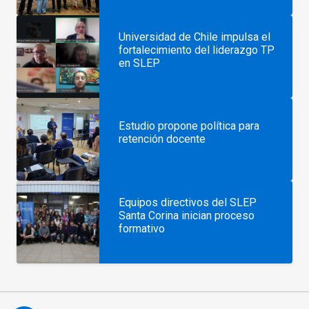
Universidad de Chile impulsa el
fortalecimiento del liderazgo TP
en SLEP
Estudio propone política para
retención docente
Equipos directivos del SLEP
Santa Corina inician proceso
formativo