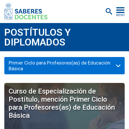
MENÚ
Cursos
POSTÍTULOS Y
DIPLOMADOS
Postítulos y diplomados
Asistencias educativas
Primer Ciclo para Profesores(as) de Educación
Investigación
Básica
Publicaciones
Quiénes somos
Curso de Especialización de
Postítulo, mención Primer Ciclo
Inscripciones
para Profesores(as) de Educación
Certificados digitales
Básica
Aulas virtuales