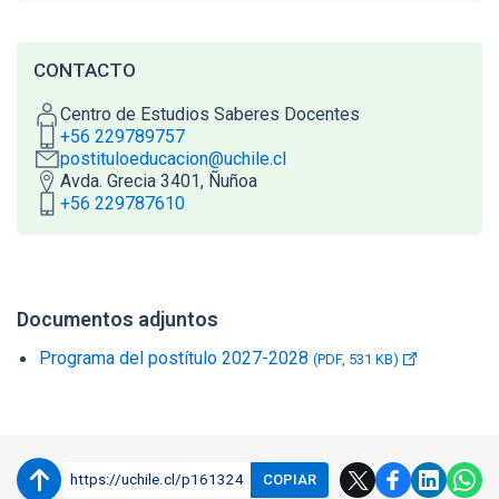
CONTACTO
Centro de Estudios Saberes Docentes
+56 229789757
postituloeducacion@uchile.cl
Avda. Grecia 3401, Ñuñoa
+56 229787610
Accesos directos
Enlaces y documentos de interés
Documentos adjuntos
Programa del postítulo 2027-2028
(PDF, 531 KB)
https://uchile.cl/p161324
COPIAR