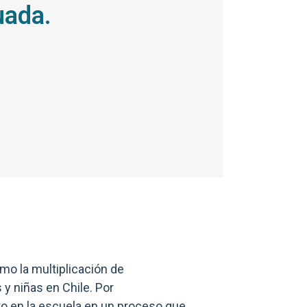
uada.
Enlaces y docum
omo la multiplicación de
 y niñas en Chile. Por
o en la escuela en un proceso que