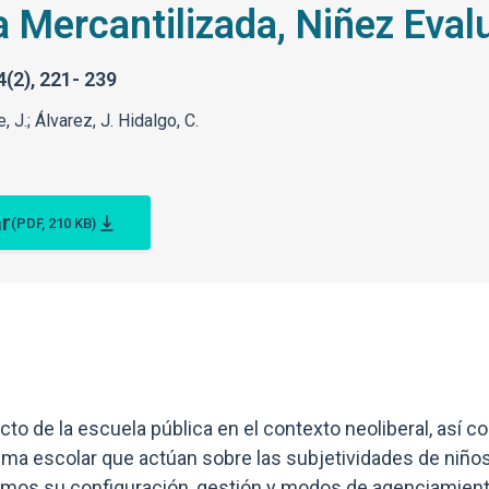
 Mercantilizada, Niñez Eval
(2), 221- 239
, J.; Álvarez, J. Hidalgo, C.
r
(PDF, 210 KB)
acto de la escuela pública en el contexto neoliberal, así c
ema escolar que actúan sobre las subjetividades de niños
emos su configuración, gestión y modos de agenciamient