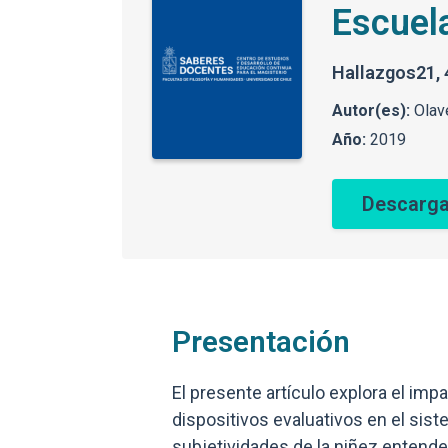
Escuela
Hallazgos21, 4
Autor(es):
Olave
Año:
2019
Descarga
Presentación
El presente artículo explora el imp
dispositivos evaluativos en el sist
subjetividades de la niñez entend