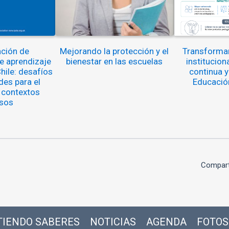
ción de
Mejorando la protección y el
Transformar
 aprendizaje
bienestar en las escuelas
institucion
hile: desafíos
continua y
des para el
Educación
 contextos
sos
Compart
IENDO SABERES
NOTICIAS
AGENDA
FOTOS