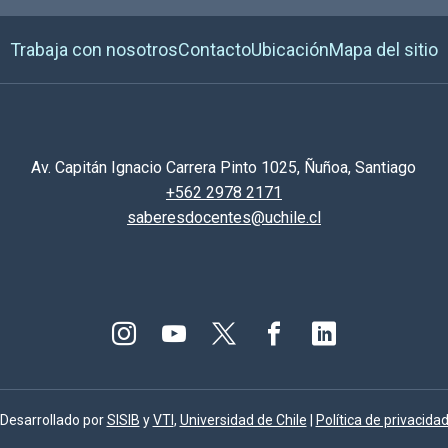
Trabaja con nosotros
Contacto
Ubicación
Mapa del sitio
Av. Capitán Ignacio Carrera Pinto 1025, Ñuñoa, Santiago
+562 2978 2171
saberesdocentes@uchile.cl
Desarrollado por
SISIB
y
VTI
,
Universidad de Chile
|
Política de privacida