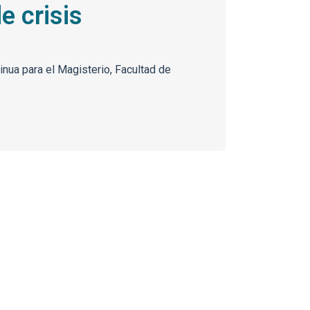
e crisis
nua para el Magisterio, Facultad de
Enlaces y docum