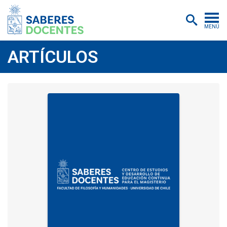
MENÚ
Cursos
ARTÍCULOS
Postítulos y diplomados
Asistencias educativas
Investigación
Publicaciones
Quiénes somos
Inscripciones
Certificados digitales
Aulas virtuales