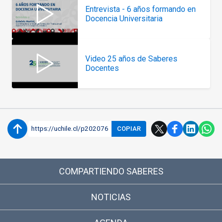
Entrevista - 6 años formando en
Docencia Universitaria
Video 25 años de Saberes
Docentes
https://uchile.cl/p202076
COPIAR
COMPARTIENDO SABERES
NOTICIAS