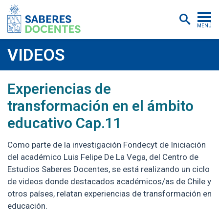
MENÚ
Cursos
VIDEOS
Postítulos y diplomados
2023-01-10
https://www.youtube.com/watch?v=0kuVFm
Experiencias de
Asistencias educativas
transformación en el ámbito
Investigación
educativo Cap.11
Publicaciones
Como parte de la investigación Fondecyt de Iniciación
Quiénes somos
del académico Luis Felipe De La Vega, del Centro de
Estudios Saberes Docentes, se está realizando un ciclo
Inscripciones
de videos donde destacados académicos/as de Chile y
Certificados digitales
otros países, relatan experiencias de transformación en
educación.
Aulas virtuales