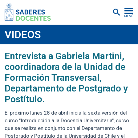
MENÚ
Cursos
VIDEOS
Postítulos y diplomados
2025-04-25
https://www.youtube.com/watch?v=cSz8x
Entrevista a Gabriela Martini,
Asistencias educativas
coordinadora de la Unidad de
Investigación
Formación Transversal,
Publicaciones
Departamento de Postgrado y
Quiénes somos
Postítulo.
Inscripciones
El próximo lunes 28 de abril inicia la sexta versión del
curso "Introducción a la Docencia Universitaria", curso
Certificados digitales
que se realiza en conjunto con el Departamento de
Aulas virtuales
Postgrado y Postítulo de la Universidad de Chile y el