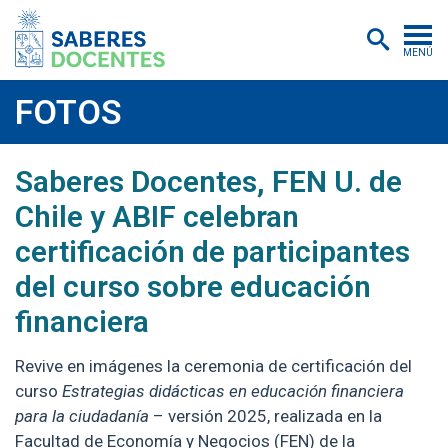
MENÚ
Cursos
FOTOS
Postítulos y diplomados
Saberes Docentes, FEN U. de
Asistencias educativas
Chile y ABIF celebran
Investigación
certificación de participantes
Publicaciones
del curso sobre educación
Quiénes somos
financiera
Inscripciones
Revive en imágenes la ceremonia de certificación del
curso
Estrategias didácticas en educación financiera
Certificados digitales
para la ciudadanía
– versión 2025, realizada en la
Aulas virtuales
Facultad de Economía y Negocios (FEN) de la