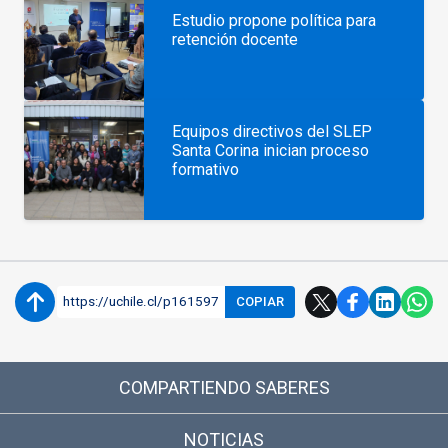
Estudio propone política para
retención docente
Equipos directivos del SLEP
Santa Corina inician proceso
formativo
https://uchile.cl/p161597
COPIAR
COMPARTIENDO SABERES
NOTICIAS