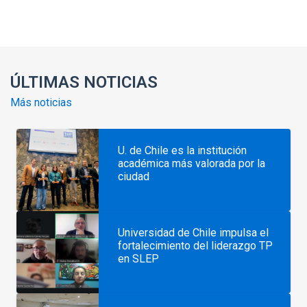
Enlaces y documentos de interés
ÚLTIMAS NOTICIAS
Más noticias
U. de Chile es la institución
académica más valorada por la
ciudad
Universidad de Chile impulsa el
fortalecimiento del liderazgo TP
en SLEP