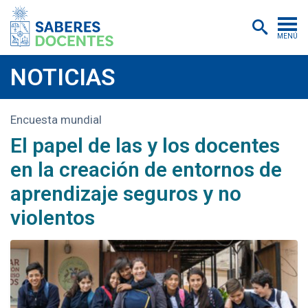
MENÚ
Cursos
NOTICIAS
Postítulos y diplomados
Encuesta mundial
Asistencias educativas
El papel de las y los docentes
Investigación
en la creación de entornos de
Publicaciones
aprendizaje seguros y no
violentos
Quiénes somos
Inscripciones
Certificados digitales
Aulas virtuales