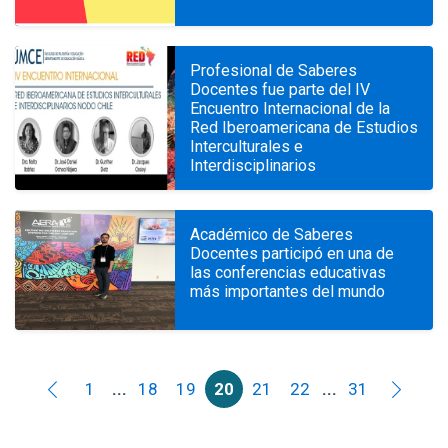
Profesional de Saberes
Docentes fue parte del IV
Encuentro Internacional de la
Red Iberoamericana de Estudios
Interculturales e
Interdisciplinarios
Académico de Saberes
Docentes participó en una de
las conferencias educativas
más importantes del mundo
1
...
18
19
20
21
22
...
31