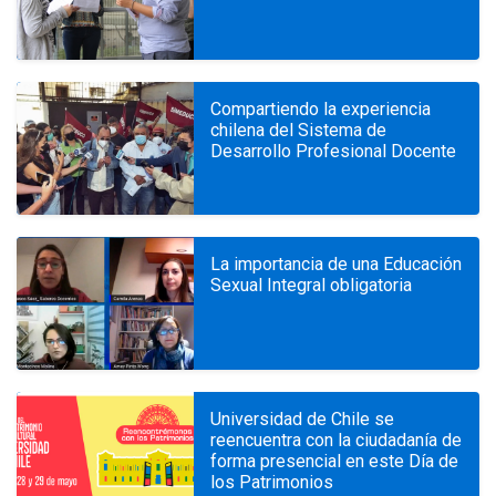
Compartiendo la experiencia
chilena del Sistema de
Desarrollo Profesional Docente
La importancia de una Educación
Sexual Integral obligatoria
Universidad de Chile se
reencuentra con la ciudadanía de
forma presencial en este Día de
los Patrimonios