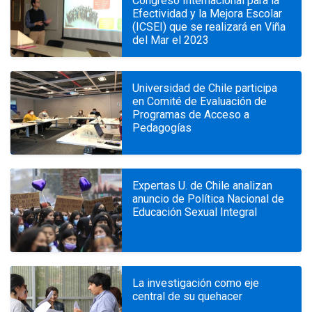
Congreso Internacional para la
Efectividad y la Mejora Escolar
(ICSEI) que se realizará en Viña
del Mar el 2023
Universidad de Chile participa
en Comité de Evaluación de
Programas de Acceso a
Pedagogías
Expertas U. de Chile analizan
anuncio de Política Nacional de
Educación Sexual Integral
La investigación como eje
central de su quehacer