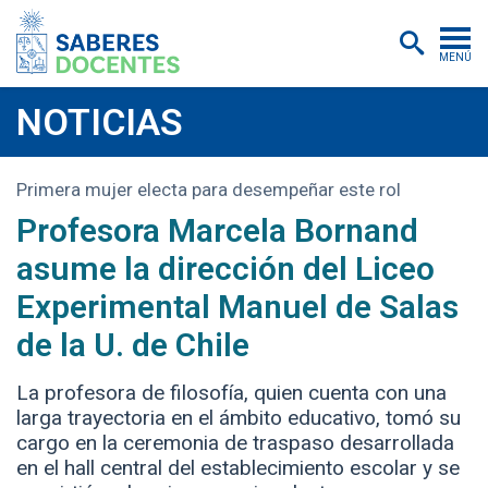
MENÚ
Cursos
NOTICIAS
Postítulos y diplomados
Primera mujer electa para desempeñar este rol
Asistencias educativas
Profesora Marcela Bornand
Investigación
asume la dirección del Liceo
Publicaciones
Experimental Manuel de Salas
de la U. de Chile
Quiénes somos
Inscripciones
La profesora de filosofía, quien cuenta con una
larga trayectoria en el ámbito educativo, tomó su
Certificados digitales
cargo en la ceremonia de traspaso desarrollada
en el hall central del establecimiento escolar y se
Aulas virtuales