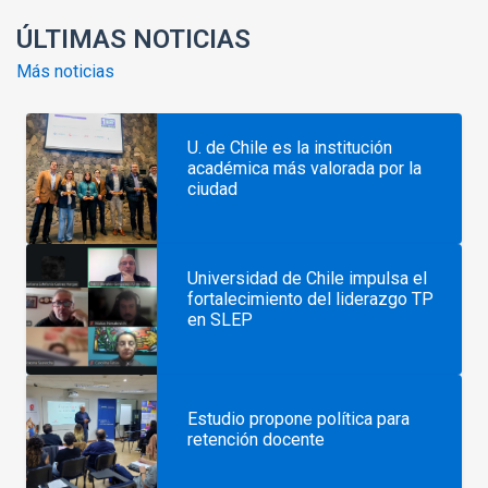
ÚLTIMAS NOTICIAS
Más noticias
U. de Chile es la institución
académica más valorada por la
ciudad
Universidad de Chile impulsa el
fortalecimiento del liderazgo TP
en SLEP
Estudio propone política para
retención docente